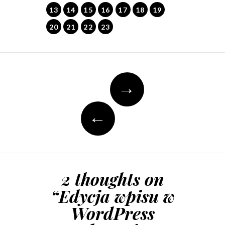
13
14
15
16
17
18
19
20
21
22
23
Post
→
navigation
←
2 thoughts on
“
Edycja wpisu w
WordPress