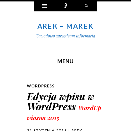
Widgety
Połącz
Szukaj
AREK – MAREK
Zawodowo zarządzam informacją
MENU
SKIP TO CONTENT
WORDPRESS
Edycja wpisu w
WordPress
WordUp
wiosna 2015
21 STYCZNIA 2015
AREK