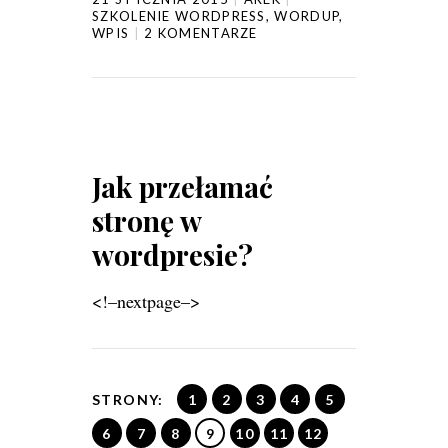
SZKOLENIE WORDPRESS
,
WORDUP
,
WPIS
2 KOMENTARZE
Jak przełamać
stronę w
wordpresie?
<!–nextpage–>
STRONY:
1
2
3
4
5
6
7
8
9
10
11
12