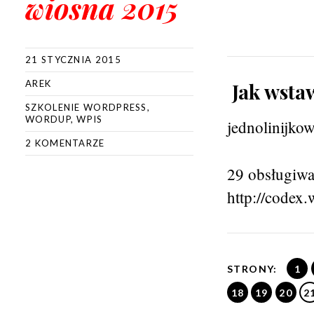
wiosna 2015
21 STYCZNIA 2015
AREK
Jak wstaw
SZKOLENIE WORDPRESS
,
WORDUP
,
WPIS
jednolinijkow
2 KOMENTARZE
29 obsługiw
http://codex
STRONY:
1
18
19
20
2