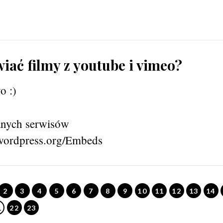
iać filmy z youtube i vimeo?
o :)
anych serwisów
.wordpress.org/Embeds
2
3
4
5
6
7
8
9
10
11
12
13
14
1
22
23