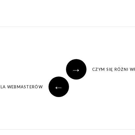
→
CZYM SIĘ RÓŻNI W
←
DLA WEBMASTERÓW