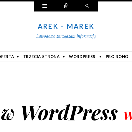
Widgety
Połącz
Szukaj
AREK – MAREK
Zawodowo zarządzam informacją
OFERTA
TRZECIA STRONA
WORDPRESS
PRO BONO
u w WordPress
W