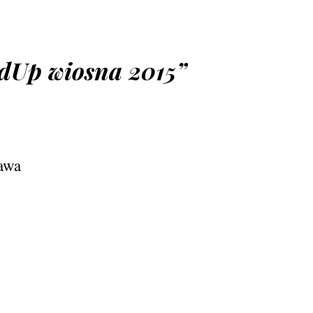
dUp wiosna 2015
”
awa