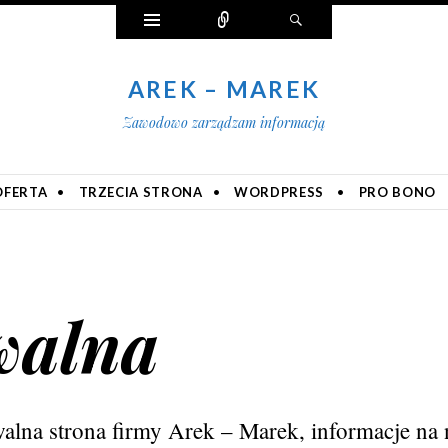
Widgety
Połącz
Szukaj
AREK – MAREK
Zawodowo zarządzam informacją
OFERTA
TRZECIA STRONA
WORDPRESS
PRO BONO
walna
walna strona firmy Arek – Marek, informacje na n