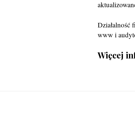
aktualizowan
Działalność 
www i audytó
Więcej in