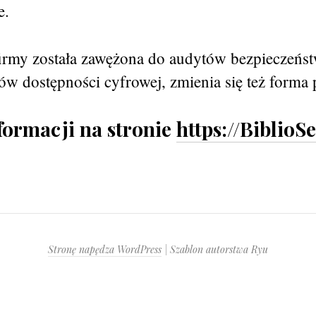
e.
firmy została zawężona do audytów bezpieczeńst
w dostępności cyfrowej, zmienia się też forma 
formacji na stronie
https://BiblioSe
Stronę napędza WordPress
|
Szablon autorstwa Ryu