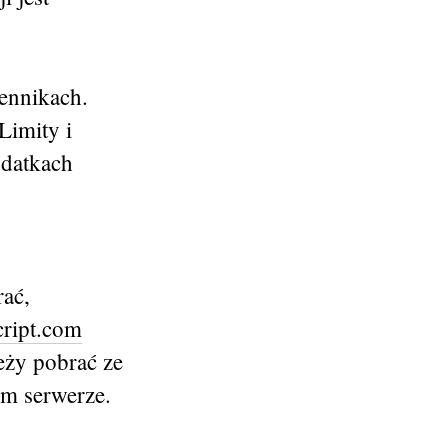
ennikach.
Limity i
odatkach
ać,
ript.com
eży pobrać ze
ym serwerze.