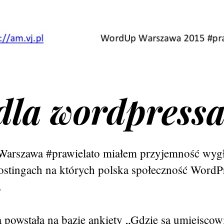
 dla wordpress
arszawa #prawielato miałem przyjemność wygł
hostingach na których polska społeczność WordP
.
a powstała na bazie ankiety „Gdzie są umiejscow