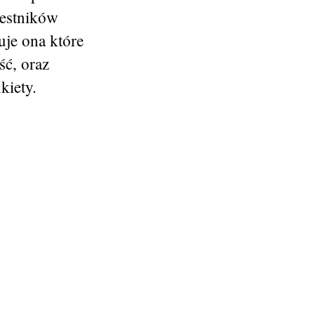
estników
je ona które
ść, oraz
kiety.