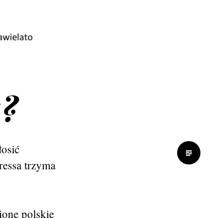
a?
osić
ressa trzyma
ione polskie