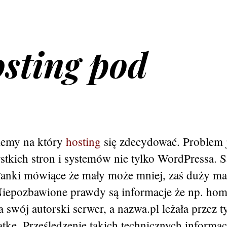
sting pod
iemy na który
hosting
się zdecydować. Problem 
stkich stron i systemów nie tylko WordPressa. 
łanki mówiące że mały może mniej, zaś duży m
iepozbawione prawdy są informacje że np. home
swój autorski serwer, a nazwa.pl leżała przez t
atkę. Prześledzenie takich technicznych informacj