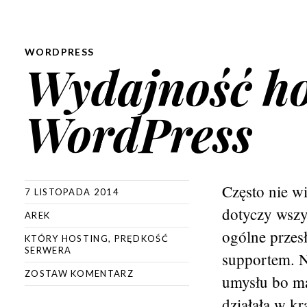
WORDPRESS
Wydajność ho
WordPress
Często nie w
7 LISTOPADA 2014
dotyczy wszy
AREK
ogólne przes
KTÓRY HOSTING
,
PRĘDKOŚĆ
SERWERA
supportem. N
ZOSTAW KOMENTARZ
umysłu bo ma 
działała w kr