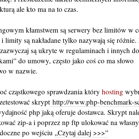
kturą ale kto ma na to czas.
ngowym kłamstwem są serwery bez limitów w c
i limity są nakładane tylko nazywają się różnie. 
 zazwyczaj są ukryte w regulaminach i innych d
rkami” do umowy, często jako coś co ma słowo
wo w nazwie.
oć cząstkowego sprawdzania który
hosting
wybr
zetestować skrypt
http://www.php-benchmark-sc
ydajność php jaką oferuje dostawca. Skrypt nal
kować zip-a i poprzez np ftp ulokować na własn
idoczne po wejściu
„Czytaj dalej >>>”