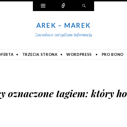
Widgety
Połącz
Szukaj
AREK – MAREK
Zawodowo zarządzam informacją
OFERTA
TRZECIA STRONA
WORDPRESS
PRO BONO
y oznaczone tagiem:
który ho