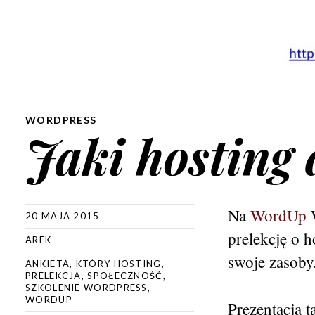
WORDPRESS
Jaki hosting
Na
WordUp
W
20 MAJA 2015
prelekcję o 
AREK
swoje zasoby
ANKIETA
,
KTÓRY HOSTING
,
PRELEKCJA
,
SPOŁECZNOŚĆ
,
SZKOLENIE WORDPRESS
,
WORDUP
Prezentacja t