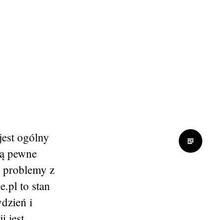
jest ogólny
Są pewne
a problemy z
.pl to stan
ydzień i
i jest