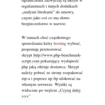
ograniczenia zazwyczaj są ukryte w
regulaminach i innych dodatkach
„małymi literkami” do umowy,
często jako coś co ma słowo
bezpieczeństwo w nazwie.
W ramach choć cząstkowego
sprawdzania który
hosting
wybrać,
proponuję przetestować
skrypt
http://www.php-benchmark-
script.com
pokazujący wydajność
php jaką oferuje dostawca. Skrypt
należy pobrać ze strony rozpakować
zip-a i poprzez np ftp ulokować na
własnym serwerze. Wyniki są
widoczne po wejściu
„Czytaj dalej
>>>”