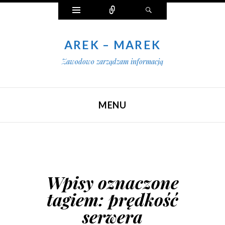
Widgety
Połącz
Szukaj
AREK – MAREK
Zawodowo zarządzam informacją
MENU
SKIP TO CONTENT
Wpisy oznaczone
tagiem:
prędkość
serwera