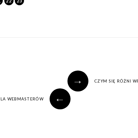
1
22
23
→
CZYM SIĘ RÓŻNI W
←
DLA WEBMASTERÓW