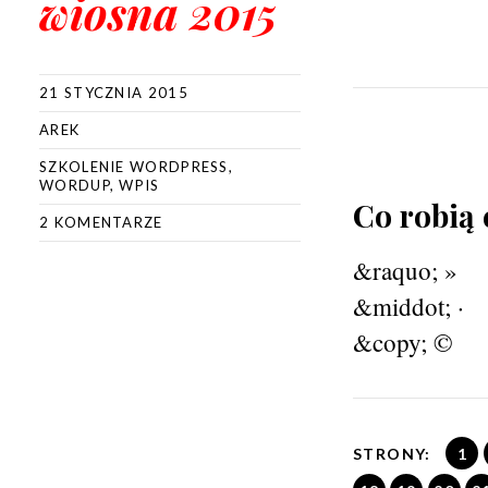
wiosna 2015
21 STYCZNIA 2015
AREK
SZKOLENIE WORDPRESS
,
WORDUP
,
WPIS
Co robią 
2 KOMENTARZE
&raquo; »
&middot; ·
&copy; ©
STRONY:
1