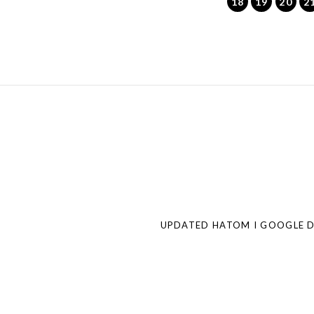
18
19
20
2
Post
navigation
UPDATED HATOM I GOOGLE 