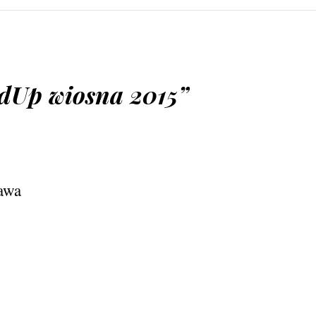
dUp wiosna 2015
”
awa