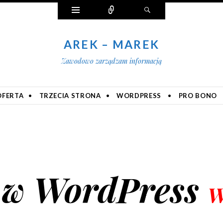
Widgety
Połącz
Szukaj
AREK – MAREK
Zawodowo zarządzam informacją
OFERTA
TRZECIA STRONA
WORDPRESS
PRO BONO
u w WordPress
W