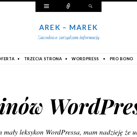
Widgety
Połącz
Szukaj
AREK – MAREK
Zawodowo zarządzam informacją
OFERTA
TRZECIA STRONA
WORDPRESS
PRO BONO
minów WordPre
 mały leksykon WordPressa, mam nadzieję że u