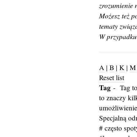
zrozumienie 
Możesz też 
tematy związ
W przypadku
A
|
B
|
K
|
M
Reset list
Tag
-
Tag t
to znaczy ki
umożliwienie
Specjalną odm
# często spo