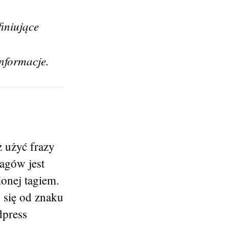
iniujące
nformacje.
ż użyć frazy
tagów jest
onej tagiem.
y się od znaku
dpress