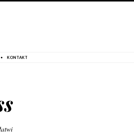
KONTAKT
ss
łatwi