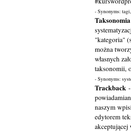
#kurswordpr
- Synonyms:
tagi
Taksonomia
systematyzac
"kategoria" (
można tworzy
własnych zał
taksonomii, 
- Synonyms:
sys
Trackback
powiadamiani
naszym wpisie
edytorem teks
akceptującej