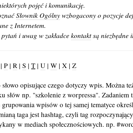
niektórych pojęć i komunikację.
poznać
Słownik Ogólny
wzbogacony o pozycje def
ane z Internetem.
 pytań i uwag w zakładce
kontakt
są niezbędne i
|
P
|
R
|
S
|
T
|
U
|
W
|
X
|
Z
o słowo opisujące czego dotyczy wpis. Można te
lku słów np. "szkolenie z worpressa". Zadaniem 
 grupowania wpisów o tej samej tematyce określ
ianą taga jest hashtag, czyli tag rozpoczynając
tykany w mediach społecznościowych. np. #wor