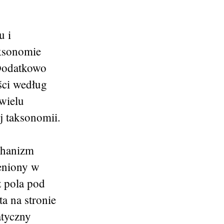
u i
aksonomie
. Dodatkowo
ści według
wielu
j taksonomii.
chanizm
eniony w
z pola pod
a na stronie
atyczny