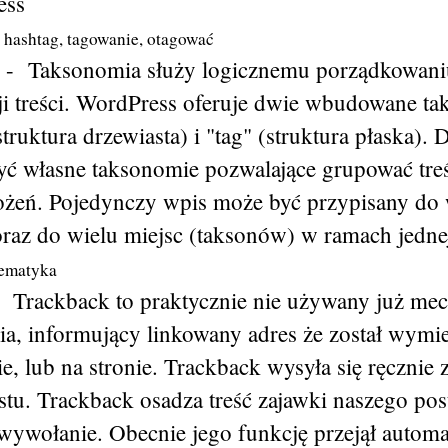
ess
, hashtag, tagowanie, otagować
-
Taksonomia służy logicznemu porządkowani
ji treści. WordPress oferuje dwie wbudowane t
struktura drzewiasta) i "tag" (struktura płaska)
ć własne taksonomie pozwalające grupować tre
ożeń. Pojedynczy wpis może być przypisany do 
oraz do wielu miejsc (taksonów) w ramach jedne
tematyka
-
Trackback to praktycznie nie używany już me
a, informujący linkowany adres że został wymi
, lub na stronie. Trackback wysyła się ręcznie 
tu. Trackback osadza treść zajawki naszego post
 wywołanie. Obecnie jego funkcję przejął autom