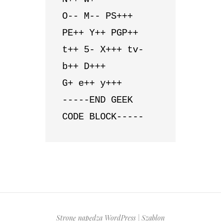
O-- M-- PS+++ 
PE++ Y++ PGP++ 
t++ 5- X+++ tv- 
b++ D+++

G+ e++ y+++

-----END GEEK 
Stronę napędza WordPress
|
Szablon