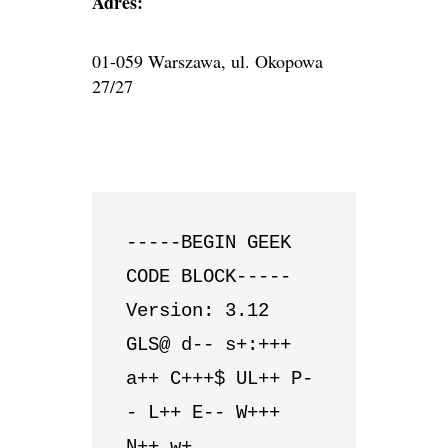
Adres:
01-059 Warszawa, ul. Okopowa
27/27
-----BEGIN GEEK 
CODE BLOCK-----

Version: 3.12

GLS@ d-- s+:+++ 
a++ C+++$ UL++ P-
- L++ E-- W+++ 
N++ w+
