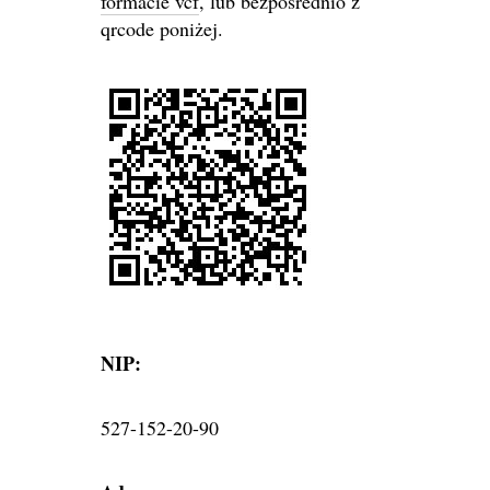
formacie vcf
, lub bezpośrednio z
qrcode poniżej.
NIP:
527-152-20-90