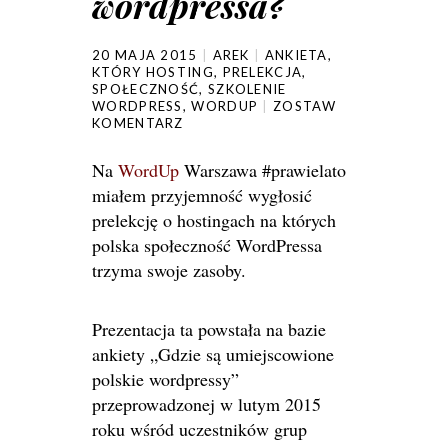
wordpressa?
20 MAJA 2015
AREK
ANKIETA
,
KTÓRY HOSTING
,
PRELEKCJA
,
SPOŁECZNOŚĆ
,
SZKOLENIE
WORDPRESS
,
WORDUP
ZOSTAW
KOMENTARZ
Na
WordUp
Warszawa #prawielato
miałem przyjemność wygłosić
prelekcję o hostingach na których
polska społeczność WordPressa
trzyma swoje zasoby.
Prezentacja ta powstała na bazie
ankiety „Gdzie są umiejscowione
polskie wordpressy”
przeprowadzonej w lutym 2015
roku wśród uczestników grup