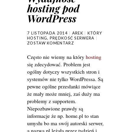
hosting pod
WordPress
7 LISTOPADA 2014
AREK
KTÓRY
HOSTING
,
PRĘDKOŚĆ SERWERA
ZOSTAW KOMENTARZ
Często nie wiemy na który
hosting
się zdecydować. Problem jest
ogólny dotyczy wszystkich stron i
systemów nie tylko WordPressa. Są
pewne ogólne przesłanki mówiące
że mały może mniej, zaś duży ma
problemy z supportem.
Niepozbawione prawdy są
informacje że np. home.pl to stan
umysłu bo ma swój autorski serwer,
a nazwa.pl leżała przez tydzień i