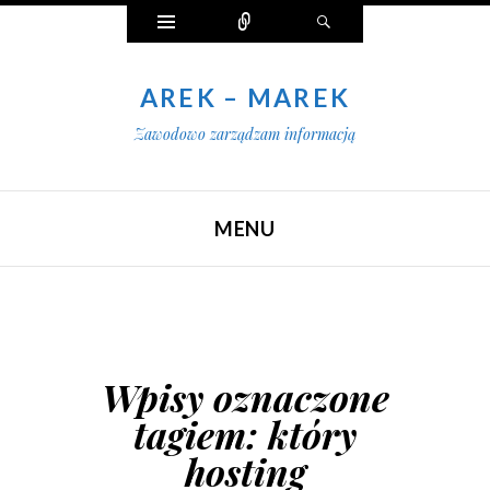
Widgety
Połącz
Szukaj
AREK – MAREK
Zawodowo zarządzam informacją
MENU
SKIP TO CONTENT
Wpisy oznaczone
tagiem:
który
hosting