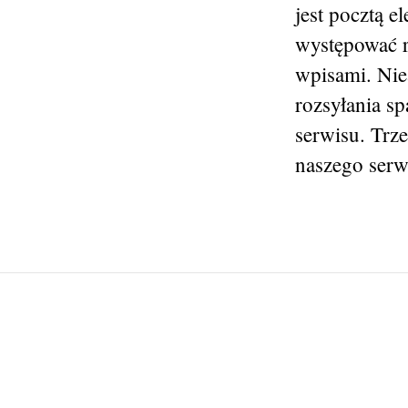
jest pocztą e
występować r
wpisami. Nie
rozsyłania s
serwisu. Trz
naszego serwi
Post