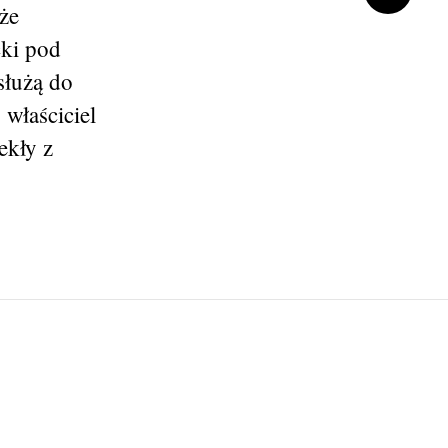
że
cki pod
służą do
właściciel
ekły z