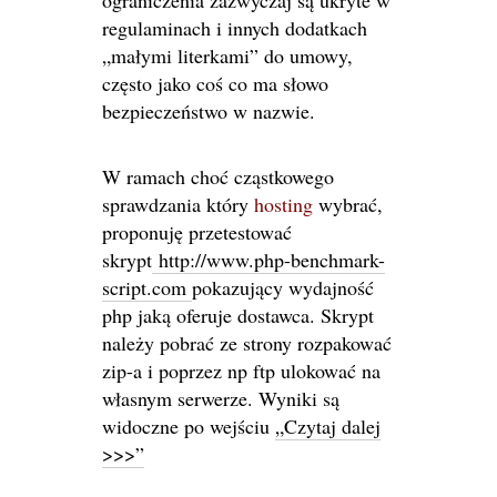
ograniczenia zazwyczaj są ukryte w
regulaminach i innych dodatkach
„małymi literkami” do umowy,
często jako coś co ma słowo
bezpieczeństwo w nazwie.
W ramach choć cząstkowego
sprawdzania który
hosting
wybrać,
proponuję przetestować
skrypt
http://www.php-benchmark-
script.com
pokazujący wydajność
php jaką oferuje dostawca. Skrypt
należy pobrać ze strony rozpakować
zip-a i poprzez np ftp ulokować na
własnym serwerze. Wyniki są
widoczne po wejściu
„Czytaj dalej
>>>”