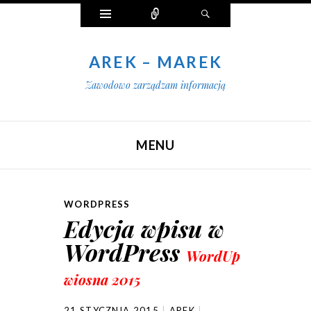
Widgety
Połącz
Szukaj
AREK – MAREK
Zawodowo zarządzam informacją
MENU
SKIP TO CONTENT
WORDPRESS
Edycja wpisu w
WordPress
WordUp
wiosna 2015
21 STYCZNIA 2015
AREK