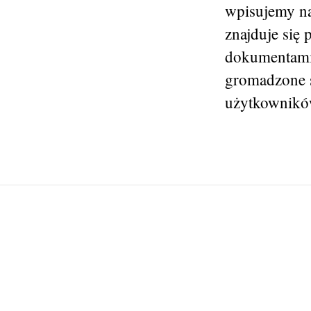
wpisujemy na
znajduje się 
dokumentami 
gromadzone są
użytkowników 
Post
navigation