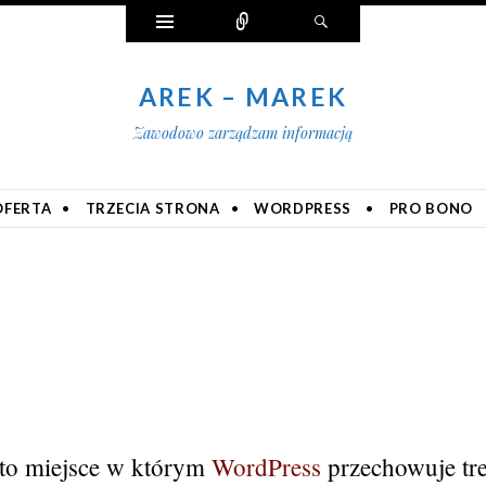
Widgety
Połącz
Szukaj
AREK – MAREK
Zawodowo zarządzam informacją
OFERTA
TRZECIA STRONA
WORDPRESS
PRO BONO
to miejsce w którym
WordPress
przechowuje tre